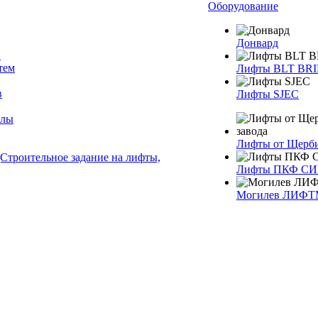
Оборудование
Донвард
в
тем
Лифты BLT BR
в
Лифты SJEC
алы
Лифты от Щерби
Строительное задание на лифты,
Лифты ПКФ С
Могилев ЛИФ