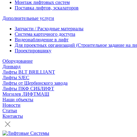
Монтаж лифтовых систем
Поставка лифтов, эскалаторов
Дополнительные услуги
Запчасти / Расходные материалы
Система карточного доступа
Видеонаблюдение в лифт
Для проектных организаций (Строительное задание на ли
Проектировщику
Оборудование
Донвард
Лифты BLT BRILLIANT
Лифты SJEC
Лифты от Щербинского завода
Лифты ПКФ СИБЛИФТ
Могилев ЛИФТМАШ
Наши объекты
Новости
Статьи
Контакты