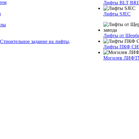
тем
Лифты BLT BR
в
Лифты SJEC
алы
Лифты от Щерби
Строительное задание на лифты,
Лифты ПКФ С
Могилев ЛИФ