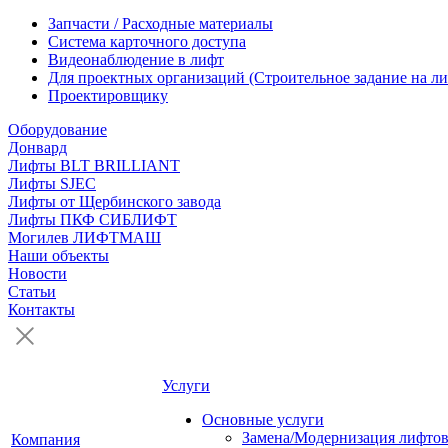
Запчасти / Расходные материалы
Система карточного доступа
Видеонаблюдение в лифт
Для проектных организаций (Строительное задание на ли
Проектировщику
Оборудование
Донвард
Лифты BLT BRILLIANT
Лифты SJEC
Лифты от Щербинского завода
Лифты ПКФ СИБЛИФТ
Могилев ЛИФТМАШ
Наши объекты
Новости
Статьи
Контакты
Услуги
Основные услуги
Замена/Модернизация лифто
Компания